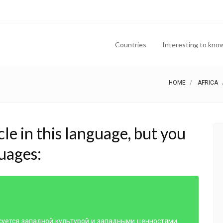
Countries
Interesting to kno
HOME
AFRICA
cle in this language, but you
guages:
уется западной культурой и западными ценностями,