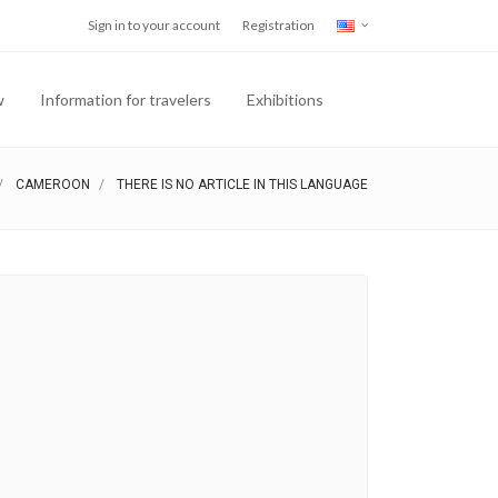
Sign in to your account
Registration
w
Information for travelers
Exhibitions
CAMEROON
THERE IS NO ARTICLE IN THIS LANGUAGE