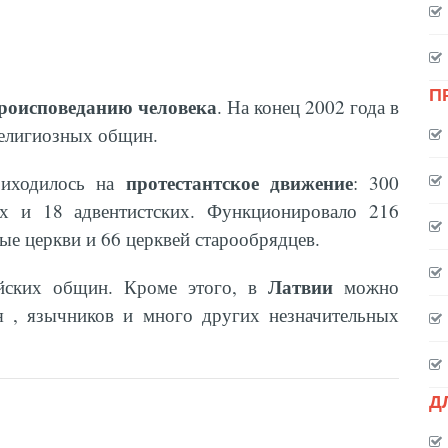
П
роисповеданию человека
. На конец 2002 года в
религиозных общин.
протестантское движение
риходилось на
: 300
х и 18 адвентистских. Функционировало 216
ые церкви и 66 церквей старообрядцев.
Латвии
ейских общин. Кроме этого, в
можно
я , язычников и много других незначительных
Д