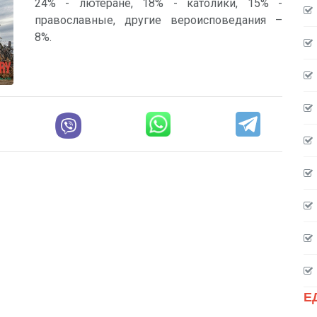
24% - лютеране, 18% - католики, 15% -
православные, другие вероисповедания –
8%.
Е