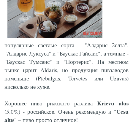
популярные светлые сорта - "Алдарис Зелта",
"Алдарис Луксуса" и "Баускас Гайсаис", а темные -
"Баускас Tумсаис" и "Портерис". На местном
рынке царит Aldaris, но продукция пивзаводов
поменьше (Piebalgas, Tervetes или Uzavas)
нисколько не хуже.
Krievu alus
Хорошее пиво рижского разлива
Cesu
(5.0%) - российское. Очень рекомендую и "
alus
" – пиво просто отличное!