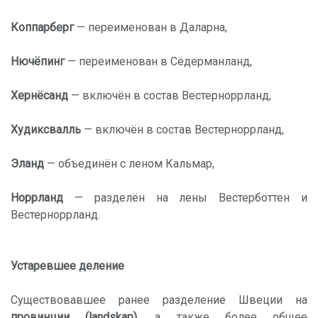
Коппарберг
— переименован в Даларна,
Нючёпинг
— переименован в Сёдерманланд,
Хернёсанд
— включён в состав Вестерноррланд,
Худиксвалль
— включён в состав Вестерноррланд,
Эланд
— объединён с леном Кальмар,
Норрланд
— разделён на лены Вестерботтен и
Вестерноррланд.
Устаревшее деление
Существовавшее ранее разделение Швеции на
провинции (landskap)
, а также более общее