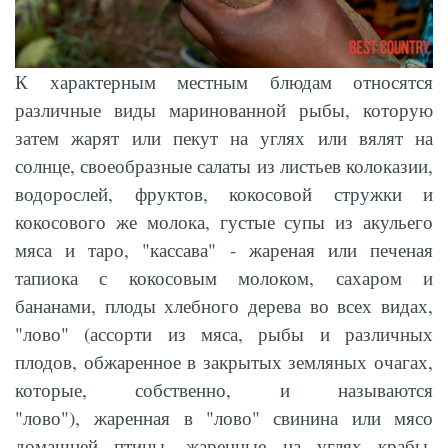
К характерным местным блюдам относятся
различные виды маринованной рыбы, которую
затем жарят или пекут на углях или вялят на
солнце, своеобразные салаты из листьев колоказии,
водорослей, фруктов, кокосовой стружки и
кокосового же молока, густые супы из акульего
мяса и таро, "кассава" - жареная или печеная
тапиока с кокосовым молоком, сахаром и
бананами, плоды хлебного дерева во всех видах,
"лово" (ассорти из мяса, рыбы и различных
плодов, обжаренное в закрытых земляных очагах,
которые, собственно, и называются
"лово"), жаренная в "лово" свинина или мясо
домашней птицы, жаренные на углях крабы,