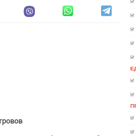
Е
П
тровов