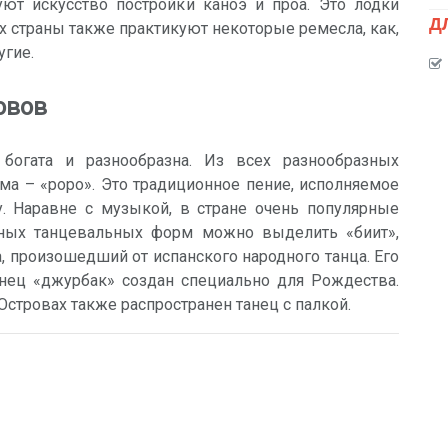
т искусство постройки каноэ и проа. Это лодки
Д
х страны также практикуют некоторые ремесла, как,
угие.
овов
огата и разнообразна. Из всех разнообразных
а – «роро». Это традиционное пение, исполняемое
у. Наравне с музыкой, в стране очень популярные
ных танцевальных форм можно выделить «биит»,
ца, произошедший от испанского народного танца. Его
нец «джурбак» создан специально для Рождества.
тровах также распространен танец с палкой.