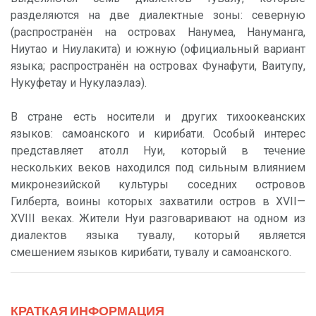
разделяются на две диалектные зоны: северную
(распространён на островах Нанумеа, Нануманга,
Ниутао и Ниулакита) и южную (официальный вариант
языка; распространён на островах Фунафути, Ваитупу,
Нукуфетау и Нукулаэлаэ).
В стране есть носители и других тихоокеанских
языков: самоанского и кирибати. Особый интерес
представляет атолл Нуи, который в течение
нескольких веков находился под сильным влиянием
микронезийской культуры соседних островов
Гилберта, воины которых захватили остров в XVII—
XVIII веках. Жители Нуи разговаривают на одном из
диалектов языка тувалу, который является
смешением языков кирибати, тувалу и самоанского.
КРАТКАЯ ИНФОРМАЦИЯ