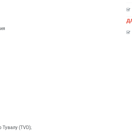
Д
хия
 Тувалу (TVD);