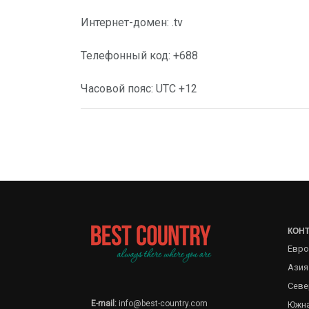
Интернет-домен: .tv
Телефонный код: +688
Часовой пояс: UTC +12
КОН
Евро
Азия
Севе
E-mail:
info@best-country.com
Южна