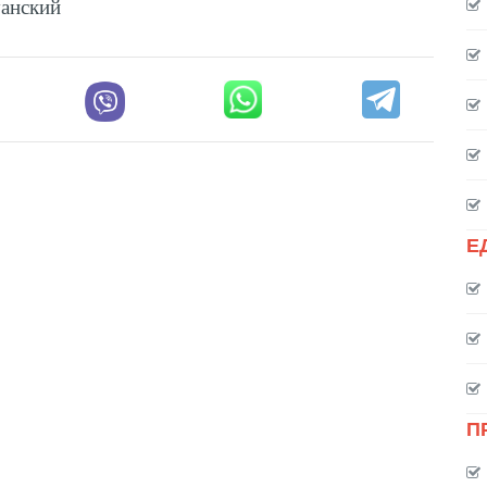
уанский
Е
П