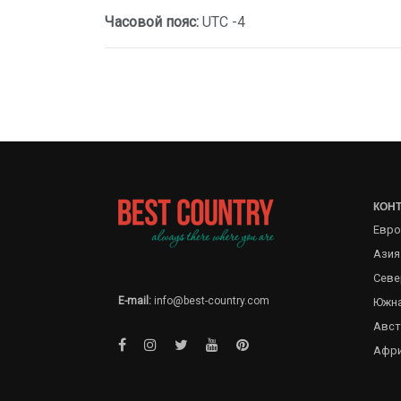
Часовой пояс:
UTC -4
КОН
Евро
Азия
Севе
E-mail:
info@best-country.com
Южна
Авст
Афр