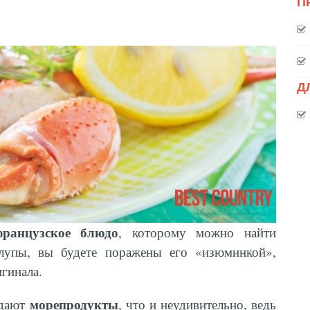
П
Д
французское блюдо
, которому можно найти
лупы, вы будете поражены его «изюминкой»,
гинала.
морепродукты
адают
, что и неудивительно, ведь