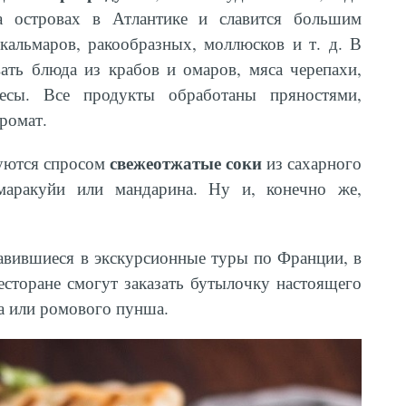
а островах в Атлантике и славится большим
кальмаров, ракообразных, моллюсков и т. д. В
ать блюда из крабов и омаров, мяса черепахи,
есы. Все продукты обработаны пряностями,
ромат.
свежеотжатые соки
зуются спросом
из сахарного
, маракуйи или мандарина. Ну и, конечно же,
авившиеся в экскурсионные туры по Франции, в
есторане смогут заказать бутылочку настоящего
а или ромового пунша.