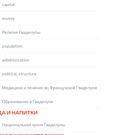
capital
money
Религия Гваделупы
population
administration
political_structure
Медицина и лечение во Французской Гваделупе
Образование в Гваделупе
ДА И НАПИТКИ
Национальная кухня Гваделупы