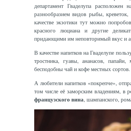
департамент Гваделупа расположен н
разнообразием видов рыбы, креветок, 
качестве экзотики тут можно попробов
красного люциана и другие деликат
придающими им неповторимый вкус и а
В качестве напитков на Гваделупе поль
тростника, гуавы, ананасов, папайи
бесподобны чай и кофе местных сортов.
А любители напитков «покрепче», отпр
том числе её заморским владениям, в р
французского вина
, шампанского, ром