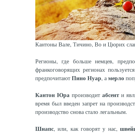
Кантоны Вале, Тичино, Во и Цюрих сла
Регионы, где больше немцев, предп
франкоговорящих регионах пользуетс
Пино Нуар
мерло
предпочитают
, а
попу
Кантон Юра
абсент
производит
и явл
время был введен запрет на производст
производство снова стало легальным.
Шнапс
швей
, или, как говорят у нас,