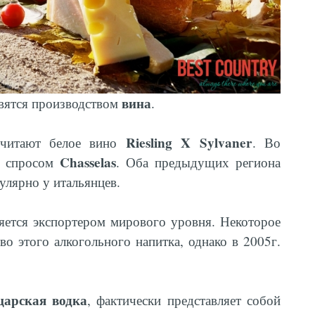
вина
вятся производством
.
Riesling X Sylvaner
очитают белое вино
. Во
Chasselas
я спросом
. Оба предыдущих региона
лярно у итальянцев.
яется экспортером мирового уровня. Некоторое
во этого алкогольного напитка, однако в 2005г.
царская водка
, фактически представляет собой