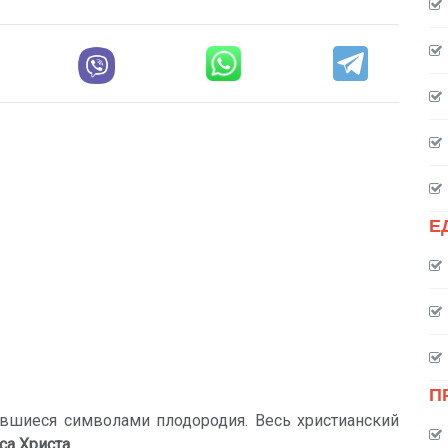
Е
П
тавшиеся символами плодородия. Весь христианский
са Христа
.