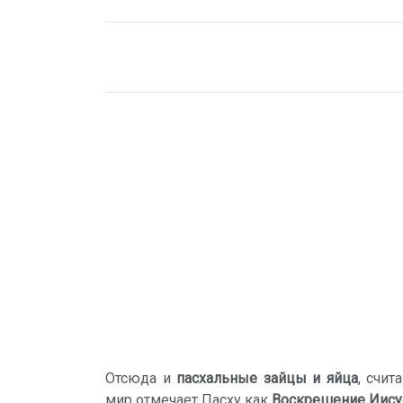
Отсюда и
пасхальные зайцы
и
яйца
, счи
мир отмечает Пасху как
Воскрешение Иису