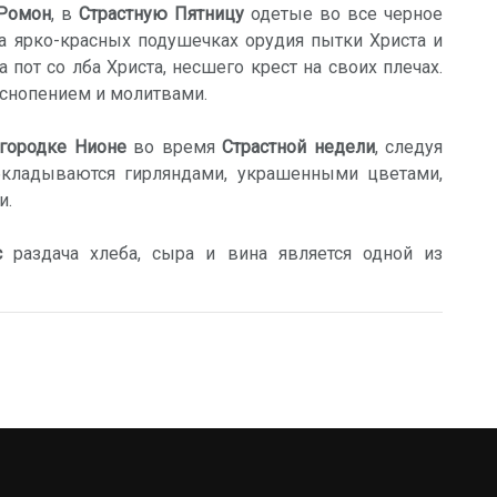
Ромон
, в
Страстную Пятницу
одетые во все черное
а ярко-красных подушечках орудия пытки Христа и
 пот со лба Христа, несшего крест на своих плечах.
снопением и молитвами.
городке Нионе
во время
Страстной недели
, следуя
кладываются гирляндами, украшенными цветами,
и.
с
раздача хлеба, сыра и вина является одной из