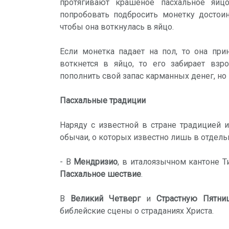
протягивают крашеное пасхальное яй
попробовать подбросить монетку достоин
чтобы она воткнулась в яйцо.
Если монетка падает на пол, то она при
воткнется в яйцо, то его забирает взр
пополнить свой запас карманных денег, но 
Пасхальные традиции
Наряду с известной в стране традицией 
обычаи, о которых известно лишь в отдель
- В
Мендризио
, в италоязычном кантоне 
Пасхальное шествие
.
В
Великий Четверг
и
Страстную Пятни
библейские сцены о страданиях Христа.