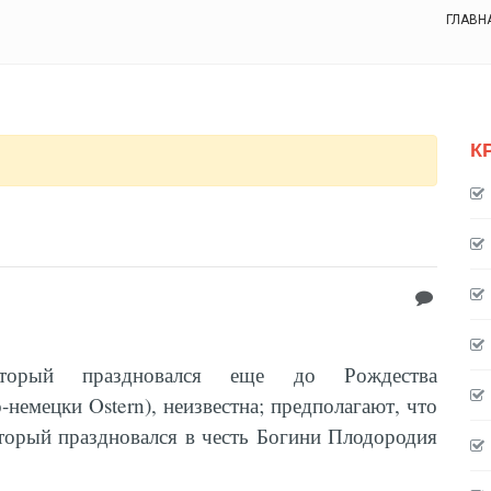
ГЛАВН
К
торый праздновался еще до Рождества
немецки Ostern), неизвестна; предполагают, что
оторый праздновался в честь Богини Плодородия