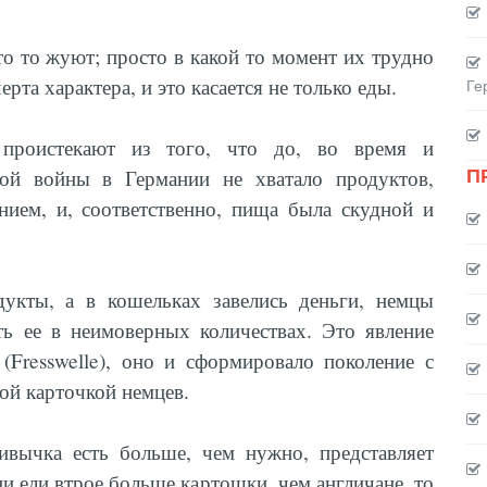
то то жуют; просто в какой то момент их трудно
рта характера, и это касается не только еды.
Ге
проистекают из того, что до, во время и
П
ой войны в Германии не хватало продуктов,
нием, и, соответственно, пища была скудной и
дукты, а в кошельках завелись деньги, немцы
ть ее в неимоверных количествах. Это явление
(Fresswelle), оно и сформировало поколение с
ой карточкой немцев.
ивычка есть больше, чем нужно, представляет
и ели втрое больше картошки, чем англичане, то