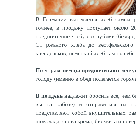
В Германии выпекается хлеб самых р
точнее, в продажу поступает около 
предпочтение хлебу с отрубями (безвред
От ржаного хлеба до вестфальского 
крендельков, немецкий хлеб сам по себ
По утрам немцы предпочитают
легкую
голоду (именно в обед полагается горяч
В полдень
надлежит бросить все, чем б
вы на работе) и отправиться на п
представляют собой внушительных раз
шоколада, снова крема, бисквита и пове