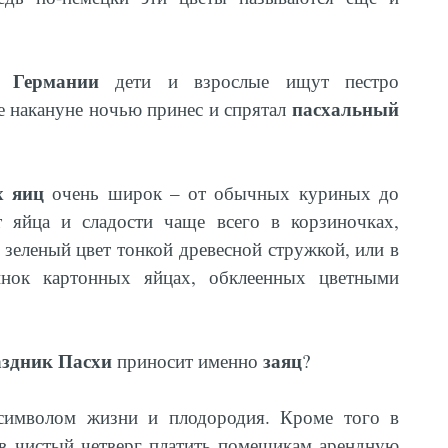
в Германии
дети и взрослые ищут пестро
пасхальный
е накануне ночью принес и спрятал
х яиц
очень широк – от обычных куриных до
яйца и сладости чаще всего в корзиночках,
зеленый цвет тонкой древесной стружкой, или в
нок картонных яйцах, обклеенных цветными
аздник Пасхи
заяц
приносит именно
?
я символом жизни и плодородия. Кроме того в
 в чистый четверг платить помещикам арендную