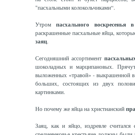
"пасхальными колокольчиками“.
пасхального воскресенья 
Утром
раскрашенные пасхальные яйца, которы
заяц
.
пасхальны
Сегодняшний ассортимент
шоколадных и марципановых. Прячут 
выложенных «травой» - выкрашенной в 
больших, состоящих из двух полови
картинками.
пр
Но почему же яйца на христианский
Заяц, как и яйцо, издревле считалс
средневековье крестьяне должны были