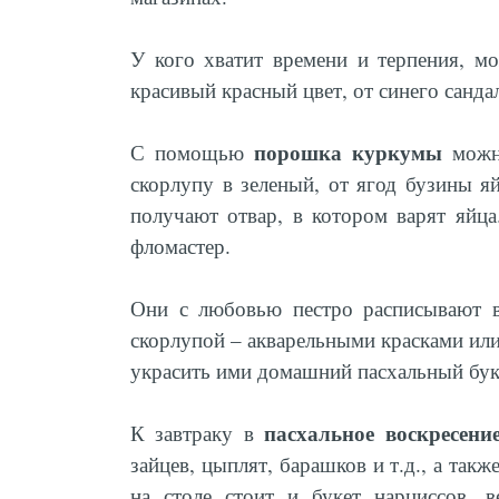
У кого хватит времени и терпения, мо
красивый красный цвет, от синего санда
порошка куркумы
С помощью
можно
скорлупу в зеленый, от ягод бузины я
получают отвар, в котором варят яйц
фломастер.
Они с любовью пестро расписывают в
скорлупой – акварельными красками или
украсить ими домашний пасхальный бук
пасхальное воскресени
К завтраку в
зайцев, цыплят, барашков и т.д., а так
на столе стоит и букет нарциссов, 