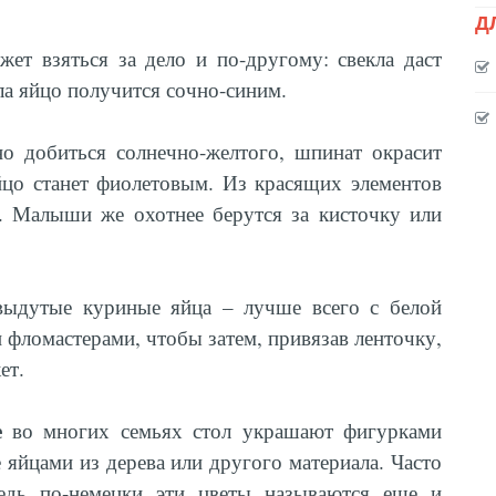
Д
жет взяться за дело и по-другому: свекла даст
ла яйцо получится сочно-синим.
 добиться солнечно-желтого, шпинат окрасит
йцо станет фиолетовым. Из красящих элементов
а. Малыши же охотнее берутся за кисточку или
ыдутые куриные яйца – лучше всего с белой
 фломастерами, чтобы затем, привязав ленточку,
ет.
е
во многих семьях стол украшают фигурками
же яйцами из дерева или другого материала. Часто
ведь по-немецки эти цветы называются еще и