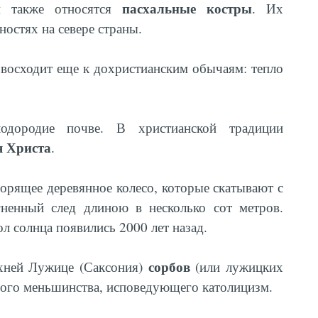
и
пасхальные костры
также относятся
. Их
ностях на севере страны.
а восходит еще к дохристианским обычаям: тепло
одородие почве. В христианской традиции
я Христа
.
орящее деревянное колесо, которые скатывают с
гненный след длиною в несколько сот метров.
ол солнца появились 2000 лет назад.
сорбов
хней Лужице (Саксония)
(или лужицких
ного меньшинства, исповедующего католицизм.