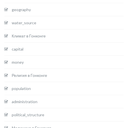
geography
water_source
Климат в Гонконге
capital
money
Религия в Гонконге
population
administration
political_structure
Медицина в Гонконге