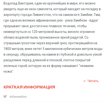
Водопад Виктория, один из крупнейших в мире, его можно
увидеть еще из окон самолета, который заходит на посадку в
аэропорту города Ливингстон, что на самом юге Замбии. Там,
где одна из великих африканских рек - река Замбези - вдруг
прерывает свое достаточно плавное течение, чтобы
низвергнуться со 120-метровой высоты, висело огромное
облако водяной пыли, пронизанное яркой радугой. Со
страшным грохотом через верхний срез, протянувшийся на
1800 метров, вниз летят 5 миллионов кубических метров воды
в секунду, обрушиваясь на камни в глубокой и довольно узкой
расщелине перед длинной и плоской, плотно покрытой
зеленью горой, которую за ее форму называют "лезвием
ножа".
Читать
КРАТКАЯ ИНФОРМАЦИЯ
information