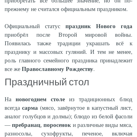
приобретать всё большее значение, но он по-
прежнему не считался официальным праздником.
праздник Нового года
Официальный статус
приобрёл после Второй мировой войны.
Появилась также традиции украшать всё к
празднику и массовых гуляний. И тем не менее,
роль главного семейного праздника принадлежит
Православному Рождеству
все же
.
Праздничный стол
новогоднем столе
На
из традиционных блюд
сарма
всегда
(мясо, завёрнутое в капустный лист,
аналог голубцов и долмы); блюдо из белой фасоли
пребранац
поросенок
—
,
и различные виды мяса,
разносолы, сухофрукты, печеное, включая