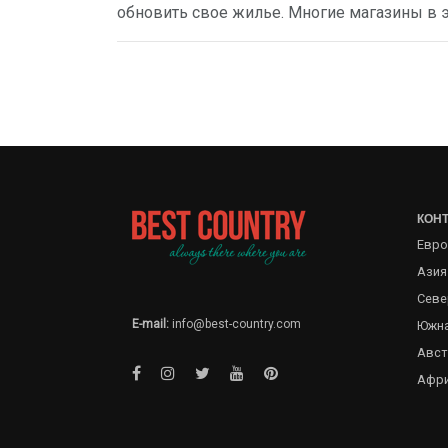
обновить свое жилье. Многие магазины в э
КОН
Евро
Азия
Севе
E-mail:
info@best-country.com
Южна
Авст
Афр