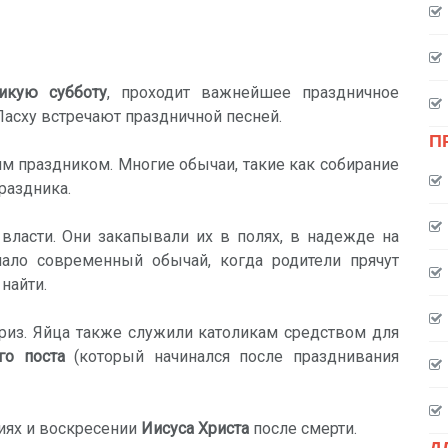
икую субботу
, проходит важнейшее праздничное
Пасху встречают праздничной песней.
П
м праздником. Многие обычаи, такие как собирание
праздника.
ласти. Они закапывали их в полях, в надежде на
ало современный обычай, когда родители прячут
найти.
из. Яйца также служили католикам средством для
го поста
(который начинался после празднивания
ниях и воскресении
Иисуса Христа
после смерти.
Д