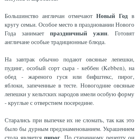
Новый Год
Большинство англичан отмечают
в
кругу семьи. Особое место в праздновании Нового
праздничный ужин
Года занимает
. Готовят
англичане особые традиционные блюда.
На завтрак обычно подают овсяные лепешки,
пудинг, особый сорт сыра - кеббен (Kebben), на
обед - жареного гуся или бифштекс, пирог,
яблоки, запеченные в тесте. Новогодние овсяные
лепешки у кельтских народов имели особую форму
- круглые с отверстием посередине.
Старались при выпечке их не сломать, так как это
было бы дурным предзнаменованием. Украшением
пирог
стола является
. По старинному рецепту он