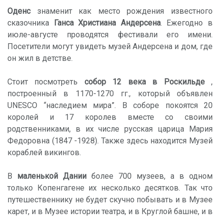
Оденс
знаменит как место рождения известного
сказочника
Ганса Христиана Андерсена
. Ежегодно в
июле-августе проводятся фестивали его имени.
Посетители могут увидеть музей Андерсена и дом, где
он жил в детстве.
Стоит посмотреть
собор 12 века в Роскильде
,
построенный в 1170-1270 гг., который объявлен
UNESCO “наследием мира”. В соборе покоятся 20
королей и 17 королев вместе со своими
родственниками, в их числе русская царица Мария
Федоровна (1847 -1928). Также здесь находится Музей
кораблей викингов.
В
маленькой Дании
более 700 музеев, а в одном
только Копенгагене их несколько десятков. Так что
путешественнику не будет скучно побывать и в Музее
карет, и в Музее истории театра, и в Круглой башне, и в