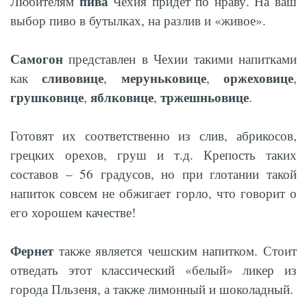
пива
Любителям
Чехия придет по нраву. На ваш
выбор пиво в бутылках, на разлив и «живое».
Самогон
представлен в Чехии такими напитками
сливовице
меруньковице
оржеховице
как
,
,
,
грушковице
яблковице
тржешньовице
,
,
.
Готовят их соответственно из слив, абрикосов,
грецких орехов, груш и т.д. Крепость таких
составов – 56 градусов, но при глотании такой
напиток совсем не обжигает горло, что говорит о
его хорошем качестве!
Фернет
также является чешским напитком. Стоит
отведать этот классический «белый» ликер из
города Пльзеня, а также лимонный и шоколадный.