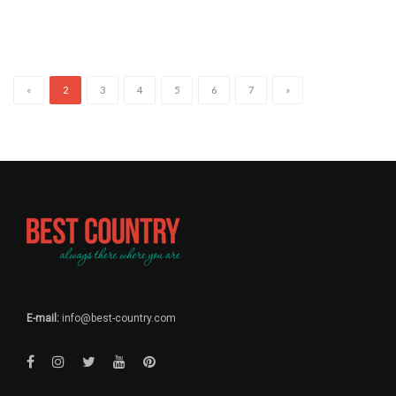
«
2
3
4
5
6
7
»
E-mail:
info@best-country.com