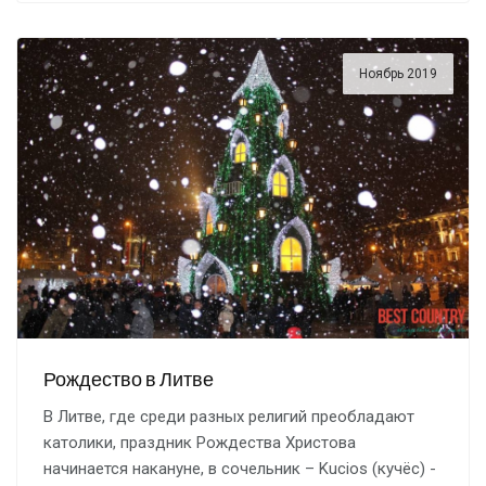
Ноябрь 2019
Рождество в Литве
В Литве, где среди разных религий преобладают
католики, праздник Рождества Христова
начинается накануне, в сочельник – Kucios (кучёс) -