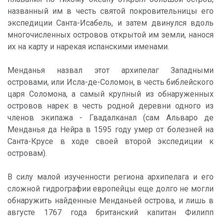
названный им в честь святой покровительницы его
экспедиции Санта-Исабель, и затем двинулся вдоль
многочисленных островов открытой им земли, нанося
их на карту и нарекая испанскими именами.
Менданья назвал этот архипелаг Западными
островами, или Исла-де-Соломон, в честь библейского
царя Соломона, а самый крупный из обнаруженных
островов нарек в честь родной деревни одного из
членов экипажа - Гвадалканал (сам Альваро де
Менданья да Нейра в 1595 году умер от болезней на
Санта-Крусе в ходе своей второй экспедиции к
островам).
В силу малой изученности региона архипелага и его
сложной гидрографии европейцы еще долго не могли
обнаружить найденные Менданьей острова, и лишь в
августе 1767 года британский капитан Филипп