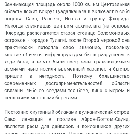
Занимающая площадь около 1000 кв. км Центральная
область лежит вокруг Гуадалканала и включает в себя
острова Саво, Расселс, Нггела и группу Флорида.
Некогда служившая центром архипелага (на острове
Флорида располагается старая столица Соломоновых
островов - городок Тулаги), после Второй мировой она
практически потеряла свое значение, поскольку
многие объекты инфраструктуры были разрушены в
ходе боев, а те что были построены сражающимися
армиями, явно носили временный характер и быстро
пришли в негодность. Поэтому большинство
современных достопримечательностей области
связаны либо со следами тех боев, либо с морем и
неплохими местными берегами.
Постоянно окутанный облаками вулканический остров
Саво, лежащий в проливе Айрон-Боттом-Саунд,
является раем для дайверов и поклонников других
видов активного отдыха. Почти полное отсутствие