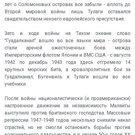
лет о Соломоновых островах все забыли - вплоть до
Второй мировой войны лишь Тулаги оставался
свидетельством некоего европейского присутствия.
Зато в ходе войны на Тихом океане слово
"Гуадалканал" вошло во все языки мира - острова
стали ареной ожесточенных боев между
Императорским флотом Японии и ВМС США - с августа
1942 по декабрь 1943 года здесь отгремело 14
крупных морских битв, а кровопролитные бои за
Гуадалканал, Бугенвиль и Тулаги вошли во все
учебники.
После войны националистически (и проамерикански)
настроенное движение за независимость Малаиты
выступило против британского господства. Массовые
репрессии 1947-1948 годов несколько снизили накал
страстей, но не смогли остановить борьбы против
колониального владычества, и в начале 50-х годов XX