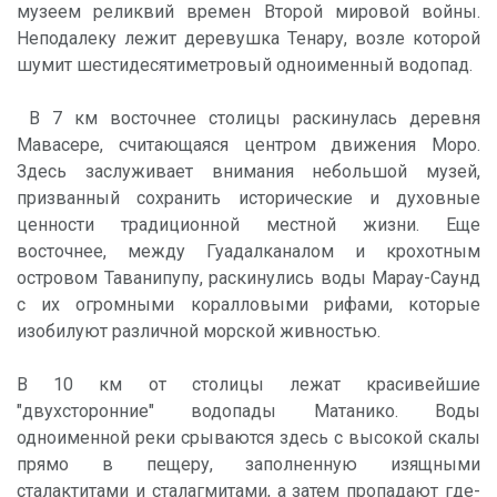
музеем реликвий времен Второй мировой войны.
Неподалеку лежит деревушка Тенару, возле которой
шумит шестидесятиметровый одноименный водопад.
В 7 км восточнее столицы раскинулась деревня
Мавасере, считающаяся центром движения Моро.
Здесь заслуживает внимания небольшой музей,
призванный сохранить исторические и духовные
ценности традиционной местной жизни. Еще
восточнее, между Гуадалканалом и крохотным
островом Таванипупу, раскинулись воды Марау-Саунд
с их огромными коралловыми рифами, которые
изобилуют различной морской живностью.
В 10 км от столицы лежат красивейшие
"двухсторонние" водопады Матанико. Воды
одноименной реки срываются здесь с высокой скалы
прямо в пещеру, заполненную изящными
сталактитами и сталагмитами, а затем пропадают где-