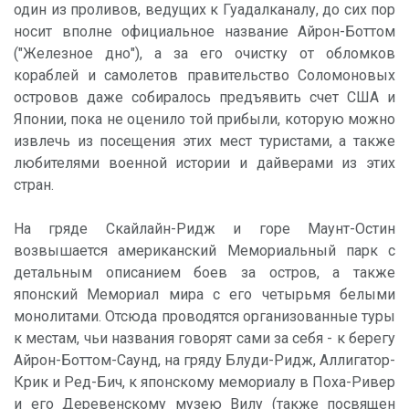
один из проливов, ведущих к Гуадалканалу, до сих пор
носит вполне официальное название Айрон-Боттом
("Железное дно"), а за его очистку от обломков
кораблей и самолетов правительство Соломоновых
островов даже собиралось предъявить счет США и
Японии, пока не оценило той прибыли, которую можно
извлечь из посещения этих мест туристами, а также
любителями военной истории и дайверами из этих
стран.
На гряде Скайлайн-Ридж и горе Маунт-Остин
возвышается американский Мемориальный парк с
детальным описанием боев за остров, а также
японский Мемориал мира с его четырьмя белыми
монолитами. Отсюда проводятся организованные туры
к местам, чьи названия говорят сами за себя - к берегу
Айрон-Боттом-Саунд, на гряду Блуди-Ридж, Аллигатор-
Крик и Ред-Бич, к японскому мемориалу в Поха-Ривер
и его Деревенскому музею Вилу (также посвящен