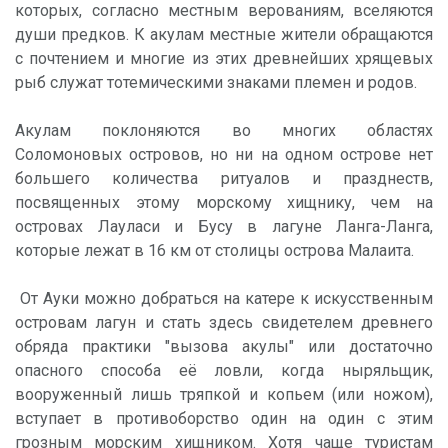
которых, согласно местным верованиям, вселяются
души предков. К акулам местные жители обращаются
с почтением и многие из этих древнейших хрящевых
рыб служат тотемическими знаками племен и родов.
Акулам поклоняются во многих областях
Соломоновых островов, но ни на одном острове нет
большего количества ритуалов и празднеств,
посвященных этому морскому хищнику, чем на
островах Лауласи и Бусу в лагуне Ланга-Ланга,
которые лежат в 16 км от столицы острова Малаита.
От Ауки можно добраться на катере к искусственным
островам лагун и стать здесь свидетелем древнего
обряда практики "вызова акулы" или достаточно
опасного способа её ловли, когда ныряльщик,
вооруженный лишь тряпкой и копьем (или ножом),
вступает в противоборство один на один с этим
грозным морским хищником. Хотя чаще туристам