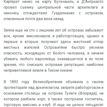
Картерет нанес на карту Бугенвиль, а Д'Антркасто
провел съемку центральной части архипелага и
наконец отождествил Гуадалканал с островом,
описанным почти два века назад.
Затем еще на сто с лишним лет об островах забывают
все, кроме миссионеров и работорговцев, однако и
первые и вторые получают здесь жестокий отпор
местных жителей. Островитяне быстро уяснили
опасность, исходящую от белого человека, и начали
убивать любого европейца, оказавшегося в их поле
зрения, что снискало островам репутацию наиболее
неприветливой земли в Тихом океане.
В 1893 году Великобритания объявила о своем
протекторате над архипелагом, запрете работорговли и
основании столицы на острове Тулаги (Флорида), на
котором разбили корт, а также построили госпиталь,
торговую миссию и клуб. И еще на целые пятьдесят