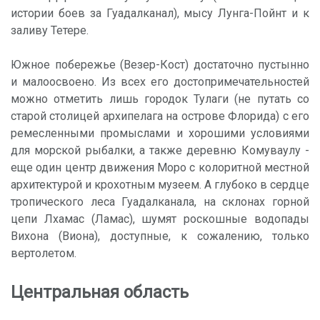
истории боев за Гуадалканал), мысу Лунга-Пойнт и к
заливу Тетере.
Южное побережье (Везер-Кост) достаточно пустынно
и малоосвоено. Из всех его достопримечательностей
можно отметить лишь городок Тулаги (не путать со
старой столицей архипелага на острове Флорида) с его
ремесленными промыслами и хорошими условиями
для морской рыбалки, а также деревню Комуваулу -
еще один центр движения Моро с колоритной местной
архитектурой и крохотным музеем. А глубоко в сердце
тропического леса Гуадалканала, на склонах горной
цепи Лхамас (Ламас), шумят роскошные водопады
Вихона (Виона), доступные, к сожалению, только
вертолетом.
Центральная область