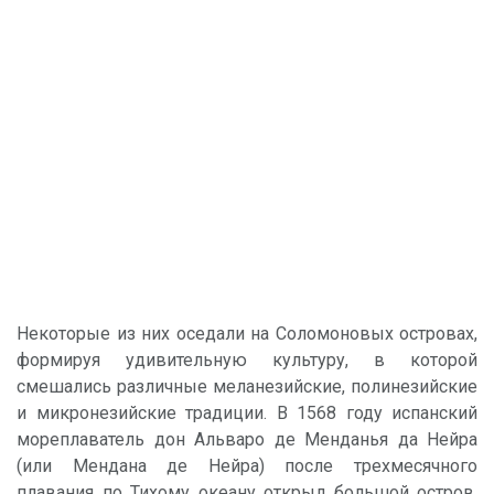
Некоторые из них оседали на Соломоновых островах,
формируя удивительную культуру, в которой
смешались различные меланезийские, полинезийские
и микронезийские традиции. В 1568 году испанский
мореплаватель дон Альваро де Менданья да Нейра
(или Мендана де Нейра) после трехмесячного
плавания по Тихому океану открыл большой остров,