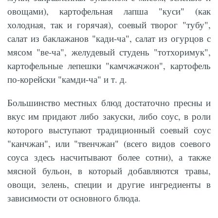
овощами), картофельная лапша "куси" (как
холодная, так и горячая), соевый творог "тубу",
салат из баклажанов "кади-ча", салат из огурцов с
мясом "ве-ча", желудевый студень "тотхоримук",
картофельные лепешки "камчжачжон", картофель
по-корейски "камди-ча" и т. д.
Большинство местных блюд достаточно пресны и
вкус им придают либо закуски, либо соус, в роли
которого выступают традиционный соевый соус
"канчжан", или "твенчжан" (всего видов соевого
соуса здесь насчитывают более сотни), а также
мясной бульон, в который добавляются травы,
овощи, зелень, специи и другие ингредиенты в
зависимости от основного блюда.