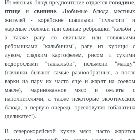
говядине
Из мясных блюд предпочтение отдается
,
птице
свинине
и
. Любимые блюда местных
жителей - корейские шашлыки "пульгоги" и
жареные говяжьи или свиные ребрышки "кальби",
а также рагу со свиными или говяжьими
ребрышками "кальбичим", рагу из курицы с
луком, сладким картофелем, рисом и сухими
водорослями "таккальби", пельмени "манду"
(начинки бывают самые разнообразные, а после
варки на пару их часто еще и жарят на соевом
масле), маринованное мясо и омлеты с
наполнителями, а также некоторые экзотические
блюда, в первую очередь пресловутая собачатина
(деликатес!).
В северокорейской кухне мясо часто жарится
прямо на стоящей на столе жаровне, а все