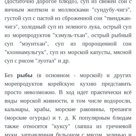
(достаточно дорогое блюдо), суп из свежей сои с
яичным желтком и моллюсками "сундубу-чигэ",
густой суп с пастой из сброженной сои "твенджан-
чигэ", холодный суп из зеленого лука, острый суп
из морепродуктов "хэмуль-тхан", острый рыбный
суп "мэунтхан", суп из пророщенной сои
"кхоннамульгук", суп из морской капусты, мясной
суп с рисом "луотал" и др.
рыбы
Без
(в основном - морской) и других
морепродуктов корейскую кухню представить
просто невозможно. В ход идет практически всё
виды морской живности, в том числе водоросли,
кальмары, крабы, морские раковины, трепанги
(морские огурцы) и т. д. К популярным блюдам
также относятся "куксу" (лапша из гречневой
муки, заправленная бульоном с мясом, зеленью и