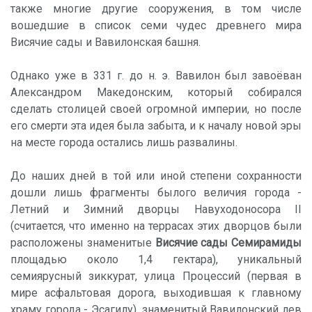
также многие другие сооружения, в том числе
вошедшие в список семи чудес древнего мира
Висячие сады и Вавилонская башня.
Однако уже в 331 г. до н. э. Вавилон был завоёван
Александром Македонским, который собирался
сделать столицей своей огромной империи, но после
его смерти эта идея была забыта, и к началу новой эры
на месте города остались лишь развалины.
До наших дней в той или иной степени сохранности
дошли лишь фрагменты былого величия города -
Летний и Зимний дворцы Навуходоносора II
(считается, что именно на террасах этих дворцов были
расположены знаменитые
Висячие сады Семирамиды
площадью около 1,4 гектара), уникальный
семиярусный зиккурат, улица Процессий (первая в
мире асфальтовая дорога, выходившая к главному
храму города - Эсагилу), знаменитый Вавилонский лев