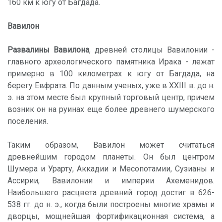
160 км к югу от Багдада.
Вавилон
Развалины Вавилона
, древней столицы Вавилонии -
главного археологического памятника Ирака - лежат
примерно в 100 километрах к югу от Багдада, на
берегу Евфрата. По данным ученых, уже в XXIII в. до н.
э. на этом месте был крупный торговый центр, причем
возник он на руинах еще более древнего шумерского
поселения.
Таким образом, Вавилон может считаться
древнейшим городом планеты. Он был центром
Шумера и Урарту, Аккадии и Месопотамии, Сузианы и
Ассирии, Вавилонии и империи Ахеменидов.
Наибольшего расцвета древний город достиг в 626-
538 гг. до н. э., когда были построены многие храмы и
дворцы, мощнейшая фортификационная система, а