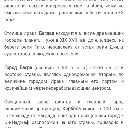
одного из самых интересных мест в Азии, чему не
смогли помешать даже трагические события конца XX
века.
Столица Ирака,
Багдад
находится в числе древнейших
городов планеты - уже в XIX-XVIII вв. до н. э. здесь, на
берегу реки Тигр, неподалёку от устья реки Дияла,
существовали людские поселения.
Город
Басра
(основан в VII в. н. э.) лежит на юго-
востоке страны, являясь одновременно вторым по
величине городом Ирака, главным его портом и
крупнейшим нефтеперерабатывающим центром.
Священный город шиитов и главный город
одноименной провинции,
Кербела
лежит в 100 км к
юго-западу от Багдада. Еще один священный город -
Эн-Наджаф расположен на юге страны, примерно в