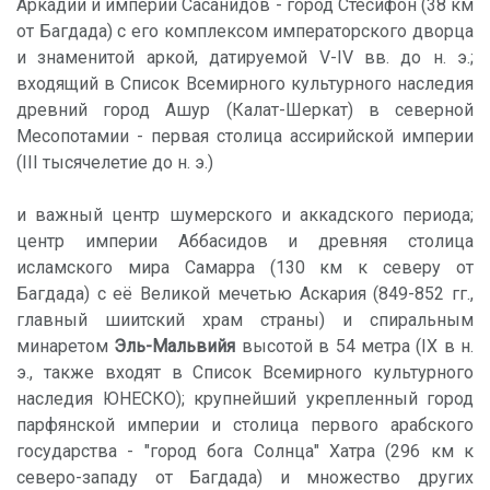
Аркадии и империи Сасанидов - город Стесифон (38 км
от Багдада) с его комплексом императорского дворца
и знаменитой аркой, датируемой V-IV вв. до н. э.;
входящий в Список Всемирного культурного наследия
древний город Ашур (Калат-Шеркат) в северной
Месопотамии - первая столица ассирийской империи
(III тысячелетие до н. э.)
и важный центр шумерского и аккадского периода;
центр империи Аббасидов и древняя столица
исламского мира Самарра (130 км к северу от
Багдада) с её Великой мечетью Аскария (849-852 гг.,
главный шиитский храм страны) и спиральным
минаретом
Эль-Мальвийя
высотой в 54 метра (IX в н.
э., также входят в Список Всемирного культурного
наследия ЮНЕСКО); крупнейший укрепленный город
парфянской империи и столица первого арабского
государства - "город бога Солнца" Хатра (296 км к
северо-западу от Багдада) и множество других