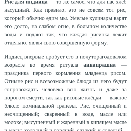
Рис для индийца
— то же самое, что для нас хлеб
насущный. Как правило, это не совсем тот рис,
который обычно едим мы. Умелые кулинары варят
его долго, на слабом огне, в большом количестве
воды и подают так, что каждая рисинка лежит
отдельно, являя свою совершенную форму.
Индиец впервые пробует его в полуторагодовалом
аннапрашна
возрасте во время ритуала
—
праздника первого кормления младенца рисом.
Отныне рис и всевозможные блюда из него будут
сопровождать человека всю жизнь и даже за
порогом смерти, так как рисовые клёцки — важное
блюло поминальной трапезы. Рис, очищенный и
неочищенный; сваренный в воде, масле или
молоке; высушенный и жаренный в кипящем масле
и меду; холодный и горячий, сладкий и солёный...