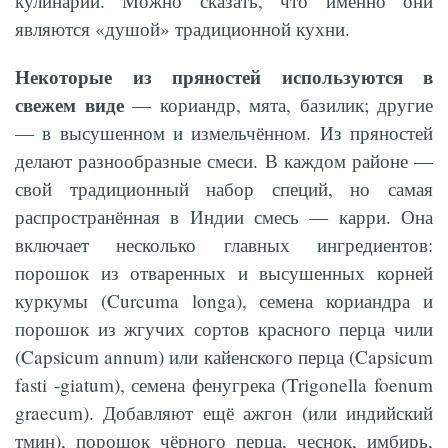
кулинарии. Можно сказать, что именно они
являются «душой» традиционной кухни.
Некоторые из пряностей используются в
свежем виде
— кориандр, мята, базилик; другие
— в высушенном и измельчённом. Из пряностей
делают разнообразные смеси. В каждом районе —
свой традиционный набор специй, но самая
распространённая в Индии смесь — карри. Она
включает несколько главных ингредиентов:
порошок из отваренных и высушенных корней
куркумы (Curcuma longa), семена кориандра и
порошок из жгучих сортов красного перца чили
(Capsicum annum) или кайенского перца (Capsicum
fasti -giatum), семена фенугрека (Trigonella foenum
graecum). Добавляют ещё ажгон (или индийский
тмин), порошок чёрного перца, чеснок, имбирь,