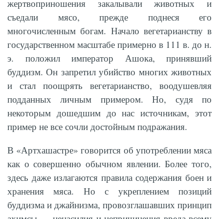
жертвоприношения закалывали животных и
съедали мясо, прежде поднеся его
многочисленным богам. Начало вегетарианству в
государственном масштабе примерно в 111 в. до н.
э. положил император Ашока, принявший
буддизм. Он запретил убийство многих животных
и стал поощрять вегетарианство, воодушевляя
подданных личным примером. Но, судя по
некоторым дошедшим до нас источникам, этот
пример не все сочли достойным подражания.
В «Артхашастре» говорится об употреблении мяса
как о совершенно обычном явлении. Более того,
здесь даже излагаются правила содержания боен и
хранения мяса. Но с укреплением позиций
буддизма и джайнизма, провозглашавших принцип
ахимсы — ненасилия и непричинения вреда всему