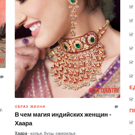
Е
ОБРАЗ ЖИЗНИ
П
у,
В чем магия индийских женщин -
Хаара
Хаара
- колье, бусы, ожерелье.