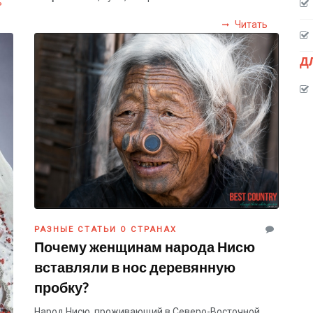
ь
Читать
Д
РАЗНЫЕ СТАТЬИ О СТРАНАХ
Почему женщинам народа Нисю
вставляли в нос деревянную
пробку?
Народ Нисю, проживающий в Северо-Восточной