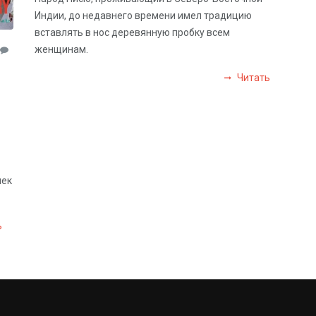
Индии, до недавнего времени имел традицию
вставлять в нос деревянную пробку всем
женщинам.
Читать
лек
ь