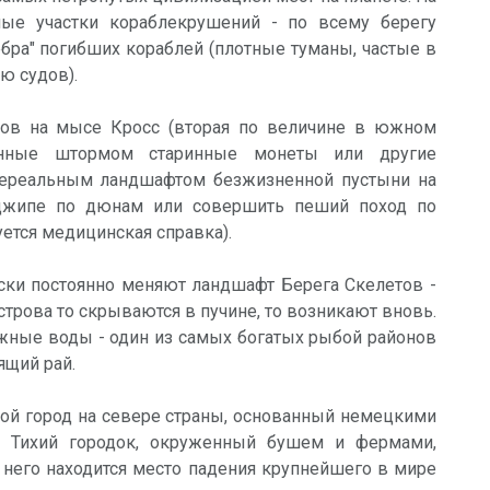
ные участки кораблекрушений - по всему берегу
бра" погибших кораблей (плотные туманы, частые в
ню судов).
ов на мысе Кросс (вторая по величине в южном
енные штормом старинные монеты или другие
нереальным ландшафтом безжизненной пустыни на
а джипе по дюнам или совершить пеший поход по
ется медицинская справка).
ески постоянно меняют ландшафт Берега Скелетов -
строва то скрываются в пучине, то возникают вновь.
ежные воды - один из самых богатых рыбой районов
ящий рай.
шой город на севере страны, основанный немецкими
я. Тихий городок, окруженный бушем и фермами,
т него находится место падения крупнейшего в мире