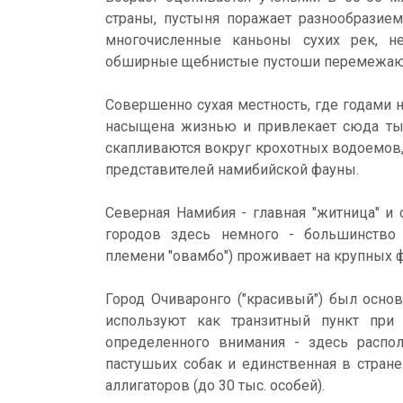
страны, пустыня поражает разнообразие
многочисленные каньоны сухих рек, 
обширные щебнистые пустоши перемежаю
Совершенно сухая местность, где годами н
насыщена жизнью и привлекает сюда ты
скапливаются вокруг крохотных водоемов,
представителей намибийской фауны.
Северная Намибия - главная "житница" и
городов здесь немного - большинство
племени "овамбо") проживает на крупных 
Город Очиваронго ("красивый") был основ
используют как транзитный пункт при
определенного внимания - здесь распо
пастушьих собак и единственная в стран
аллигаторов (до 30 тыс. особей).