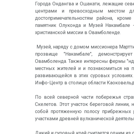
Города Ондангва и Ошакати, лежащие сев
центрами и превосходным местом дл
достопримечательностям района, кроме
памятник Олуконда и Музей Накамбале -
христианской миссии в Овамболенде.
Музей, наряду с домом миссионера Мартти
прозвище "Накамбале", демонстриру
Овамболенда. Также интересны фермы "нд
местных жителей и и познакомиться на п
развивающейся в этих суровых условиях.
Инфо-Центр в столице области Каоковельд 
По всей северной части побережья стра
Скелетов. Этот участок береговой линии,
собой протяженную полосу прибрежных 
участками древней вулканической деятель
Дикий и суровый край считается одним из 