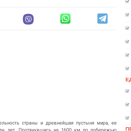
Е
ельность страны и древнейшая пустыня мира, ее
П
лн. лет. Протянувшись на 1600 км по побережью