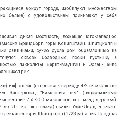
ирающиеся вокруг города, изобилуют множеством
нно белые) с удовольствием принимают у себя
расивая дикая местность, лежащая юго-западнее
(массив Брандберг, горы Кёнигштайн, Шпитцкопп и
ми равнинами, сухие русла рек, обрамленные на
тянутся сквозь безводные пески пустыни, а
ностью лакколиты Барнт-Маунтин и Орган-Пайпс
зявшихся рек.
айфилфонтейн (относятся к периоду 4-2 тысячелетия
мы Вингерклип, "Каменный лес" (национальный
аменевшие 250-300 миллионов лет назад деревья),
 до 20 тыс. лет назад) скалы Уайт-Леди, а также
 треккинга горы Шпитцкопп (1728 м.) и пик Пондокс