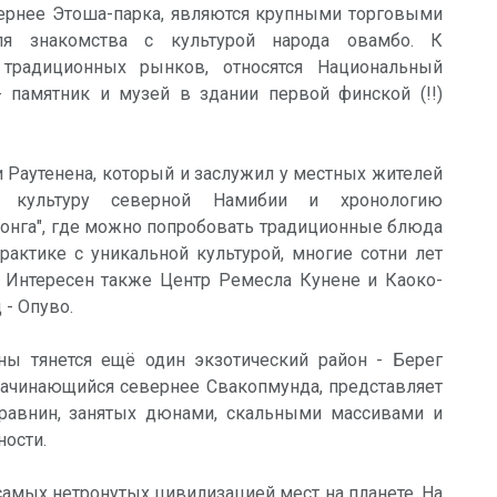
ернее Этоша-парка, являются крупными торговыми
я знакомства с культурой народа овамбо. К
 традиционных рынков, относятся Национальный
 памятник и музей в здании первой финской (!!)
 Раутенена, который и заслужил у местных жителей
ет культуру северной Намибии и хронологию
онга", где можно попробовать традиционные блюда
рактике с уникальной культурой, многие сотни лет
 Интересен также Центр Ремесла Кунене и Каоко-
- Опуво.
ны тянется ещё один экзотический район - Берег
 начинающийся севернее Свакопмунда, представляет
равнин, занятых дюнами, скальными массивами и
ности.
самых нетронутых цивилизацией мест на планете. На