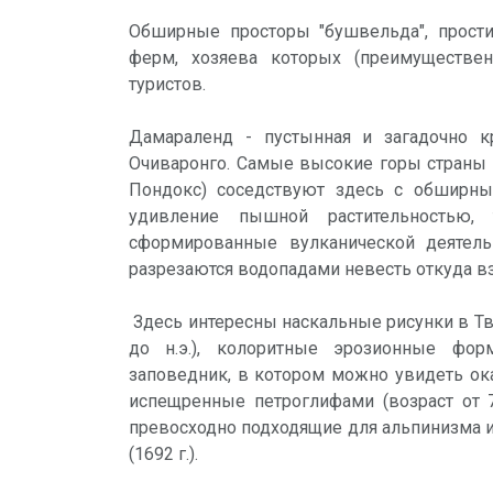
Обширные просторы "бушвельда", прост
ферм, хозяева которых (преимуществе
туристов.
Дамараленд - пустынная и загадочно к
Очиваронго. Самые высокие горы страны 
Пондокс) соседствуют здесь с обширны
удивление пышной растительностью, 
сформированные вулканической деятель
разрезаются водопадами невесть откуда в
Здесь интересны наскальные рисунки в Тв
до н.э.), колоритные эрозионные фор
заповедник, в котором можно увидеть ок
испещренные петроглифами (возраст от 7
превосходно подходящие для альпинизма и
(1692 г.).