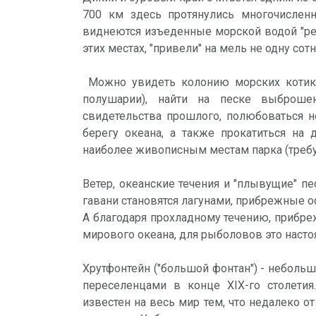
700 км здесь протянулись многочислен
виднеются изъеденные морской водой "ре
этих местах, "привели" на мель не одну сот
Можно увидеть колонию морских котик
полушарии), найти на песке выброш
свидетельства прошлого, полюбоваться 
берегу океана, а также прокатиться н
наиболее живописным местам парка (требу
Ветер, океанские течения и "плывущие" п
гавани становятся лагунами, прибрежные о
А благодаря прохладному течению, прибр
мирового океана, для рыболовов это насто
Хрутфонтейн ("большой фонтан") - неболь
переселенцами в конце XIX-го столети
известен на весь мир тем, что недалеко о