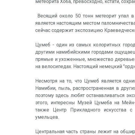
метеорита Хоба, превосходно, кстати, сохр
Весящий около 50 тонн метеорит упал в 
является настоящим местом паломничества 
сейчас содержит экспозицию Краеведческо
Цумеб - один из самых колоритных город
другими намибийскими городами ощущаешь
прямые и ухоженные, множество деревьев 
на велосипедах. Настоящий немецкий "ордн
Несмотря на то, что Цумеб является од
Намибии, пыль, распространенная в других
поэтому здесь любят останавливаться эк
этого, интересны Музей Цумеба на Мейн-
также Центр Прикладного искусства с
умельцев.
Центральная часть страны лежит на обши