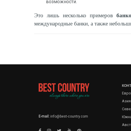
возможности.
банк
Это лишь несколько примеров
международные банки, а также небольш
КОН
Евро
Азия
Севе
E-mail:
info@best-country.com
Южна
Авст