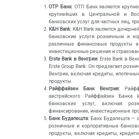
OTP Банк
: ОТП Банк является крупн
крупнейших в Центральной и Вос
банковских услуг для частных лиц, п
K&H Bank:
K&H Bank является дочерней
банковские услуги розничным и ко
различные финансовые продукты и 
инвестиционные решения и страхован
Erste Bank в Венгрии:
Erste Bank в Ве
Erste Group Bank. Он предлагает розн
Венгрии, включая кредиты, ипотечны
продукты.
Райффайзен Банк Венгрия:
Райффа
австрийского Райффайзен Банка 
банковских услуг, включая роз
финансирование, инвестиционные про
Банк Будапешта:
Банк Будапешта — о
розничные и корпоративные банковс
продукты, включая кредиты, кредитн