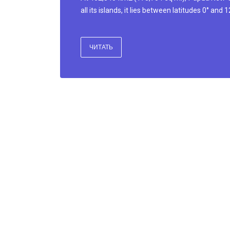
all its islands, it lies between latitudes 0° an
ЧИТАТЬ