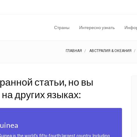
Страны
Интересно узнать
Инфор
ГЛАВНАЯ
АВСТРАЛИЯ & ОКЕАНИЯ
ранной статьи, но вы
на других языках:
uinea
ea is the world's fifty-fourth largest country. Including