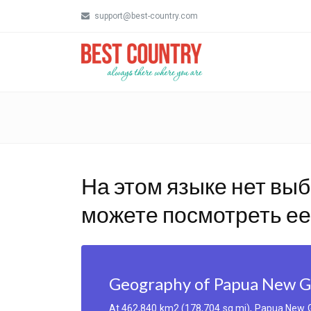
support@best-country.com
На этом языке нет выб
можете посмотреть ее 
Geography of Papua New G
At 462,840 km2 (178,704 sq mi), Papua New Guin