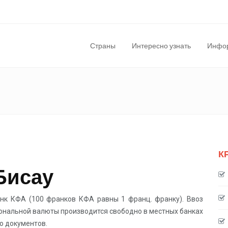
Страны
Интересно узнать
Инфор
К
Бисау
к КФА (100 франков КФА равны 1 франц. франку). Ввоз
иональной валюты производится свободно в местных банках
о документов.