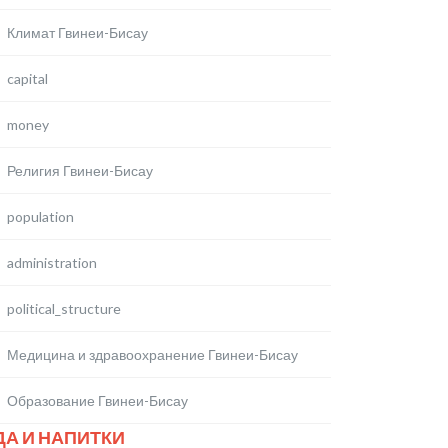
Климат Гвинеи-Бисау
capital
money
Религия Гвинеи-Бисау
population
administration
political_structure
Медицина и здравоохранение Гвинеи-Бисау
Образование Гвинеи-Би­сау
ДА И НАПИТКИ