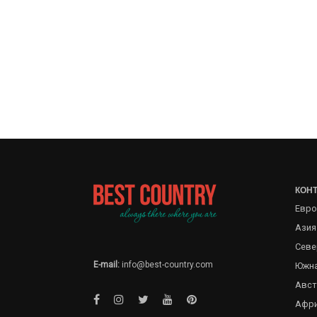
КОН
Евро
Азия
Севе
E-mail:
info@best-country.com
Южна
Авст
Афр