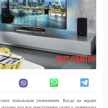
ских повальным увлечением. Когда на экране
потому что все преступники сидят у телевизора